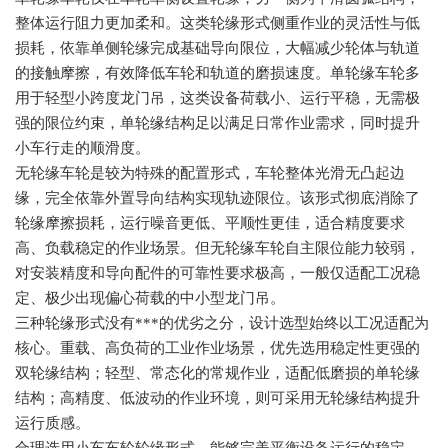
整体运行阻力更加柔和。这类轮缘形式侧重作业的灵活性与低
损耗，依靠单侧轮缘完成基础导向限位，大幅减少轮体与轨道
的接触摩擦，有效降低车轮和轨道的磨损速度。单轮缘车轮多
用于轻型小跨度龙门吊，这类设备荷载小、运行平稳，无需极
强的限位约束，单轮缘结构足以满足日常作业需求，同时提升
小车行走的顺滑度。
无轮缘车轮是较为特殊的配置形式，车轮整体光滑无凸起边
缘，完全依靠外置导向结构实现轨迹限位。该形式彻底消除了
轮缘摩擦损耗，运行噪音更低、平顺性更佳，适合精度要求
高、负载稳定的作业场景。但无轮缘车轮自主限位能力较弱，
对安装精度和导向配件的可靠性要求极高，一般仅适配工况稳
定、极少出现偏心荷载的中小型龙门吊。
三种轮缘形式没有***的优劣之分，设计选型始终以工况适配为
核心。重载、高负荷的工业作业场景，优先选用稳定性更强的
双轮缘结构；轻型、常态化的常规作业，适配低磨损的单轮缘
结构；高精度、低波动的作业环境，则可采用无轮缘结构提升
运行质感。