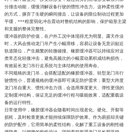
分撞击动能，缓慢消解设备行驶的惯性冲击力。这种柔性缓冲
的方式，摒弃了生硬的瞬间撞击，让设备的限位制动过程更加
平缓，***程度弱化冲击震动对整机结构的影响，保护箱形主梁
和支腿的整体完整性。
缓冲器的防护价值，在户外工况中体现得尤为明显。露天作业
时，大风会推动龙门吊产生小幅滑移，容易让设备无意识贴近
轨道限位，产生频繁的轻微碰撞。橡胶缓冲器可以持续应对这
类常态化轻微冲击，避免高频次的小幅震动累积成结构损伤，
有效延长龙门吊行走系统与主体结构的使用寿命。
不同规格的龙门吊，会搭配适配的橡胶缓冲器。轻型龙门吊行
驶惯性小，普通规格的缓冲器即可满足防护需求；重型大跨度
龙门吊自重大、惯性冲击力强，会选用厚度更大、弹性更强的
定制缓冲结构，保证充足的缓冲行程与吸能效果，适配重载设
备的运行特性。
日常使用中，橡胶缓冲器会随着时间出现老化、硬化、开裂等
损耗，及时检查更换才能持续保障防护效果。作为易损却关键
的防护配件，它用简单的柔性结构，化解了重工设备的刚性碰