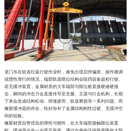
龙门吊在轨道往返行驶作业时，难免出现启停偏差、操作微调
或惯性滑行的情况，端部轨道限位结构会阻挡设备超程行驶。
若无缓冲装置，金属材质的大车端部与限位桩直接硬碰硬撞
击，瞬间的冲击力会直接传导至支腿、主梁与行走机构，长期
下来会造成结构松动、焊缝疲劳、轨道磨损等一系列问题。而
橡胶缓冲器的存在，恰好弥补了金属结构刚性过硬、无缓冲空
间的短板。
橡胶材质自带优良的弹性与韧性，在大车端部接触限位装置
时，缓冲器会先一步受压形变，通过自身的压缩形变吸收大部