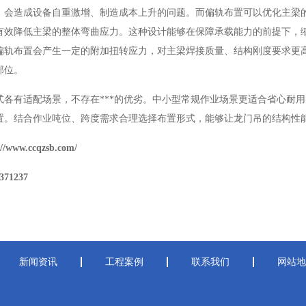
，会造成设备自重激增、制造成本上升的问题。而偏轨布置可以优化主梁
有效降低主梁的整体弯曲应力。这种设计能够在保障承载能力的前提下，
偏轨布置会产生一定的附加扭转应力，对主梁焊接质量、结构刚度要求更
部位。
式各有适配场景，不存在***的优劣。中小型常规作业场景更适合省心耐
置。结合作业吨位、跨度需求合理选择布置形式，能够让龙门吊的结构性能
www.ccqzsb.com/
71237
新闻资讯
工程案例
联系我们
网站地