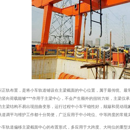
叫正轨布置，是将小车轨道铺设在主梁截面的中心位置，属于最传统、最
的竖向荷载能够***作用于主梁中心，不会产生额外的扭转力矩，主梁仅
的主梁结构不易出现扭曲变形，运行过程中小车平稳性好，颠簸和晃动现
轨道调平与维护工作都十分简便，广泛应用于中小吨位、中等跨度的常规
小车轨道偏移主梁截面中心的布置形式，多应用于大跨度、大吨位的重型