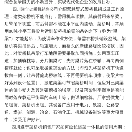
综合竞争能力的不断提升，实现现代化企业的发展目标。
介绍双悬臂式架桥机组成及工作原
四川遂宁架桥机销售公司
理：这类架桥机不能自行，需用机车顶推。其前臂用来吊梁，
后臂吊平衡重，前后臂都不能在水平面内摆动。架桥时，常须
用80吨小平车将梁片运到架桥机前臂的吊钩之下（称为“喂
梁”）才能起吊；为使调车作业方便，每需在桥头铺设岔线。架
桥机将梁吊起后，轴重增大，而桥头的新建路堤比较松软，因
此，对架桥机吊梁行车地段需要采取加固措施，如用重车压
道，加插轨枕等。分片架梁时，先将梁片落在桥轴，再向两侧
横移就位；也可采取拨道架梁的方法（即预先将架桥机下轨道
拨向一侧，让吊臂偏离桥轴线，不再需要机车顶推，使梁片恰
好落到设计位置）。拨道架梁可节省架桥时间，但应对已架梁
跨的偏心受力及其道碴槽板的强度，以及落梁时平衡重是否能
同时落在载运平衡重的车辆上等，做详细检算。厂家提供龙门
吊租赁、架桥机出租。其设备广应用于电力、铁路、公路交
通、煤炭、能源、冶金、石油化工、机械设备制造等重大项目
中，深受用户好评。
四川遂宁架桥机销售厂家如何延长运架一体机的使用周期：